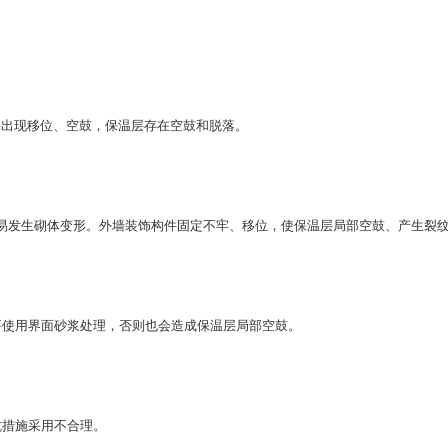
出现移位、空鼓，保温层存在空鼓和脱落。
易发生砌体变形。外墙装饰构件固定不牢、移位，使保温层局部空鼓、产生裂
使用界面砂浆处理，否则也会造成保温层局部空鼓。
措施采用不合理。