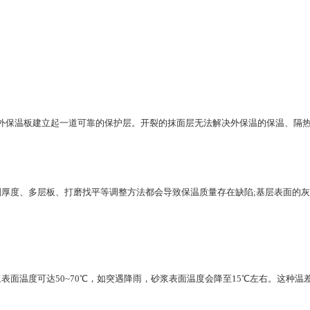
外保温板建立起一道可靠的保护层。开裂的抹面层无法解决外保温的保温、隔
度、多层板、打磨找平等调整方法都会导致保温质量存在缺陷;基层表面的灰
面温度可达50~70℃，如突遇降雨，砂浆表面温度会降至15℃左右。这种温