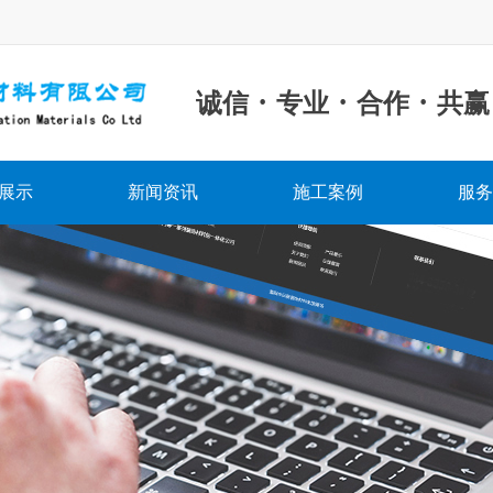
·
·
·
诚信
专业
合作
共赢
展示
新闻资讯
施工案例
服务