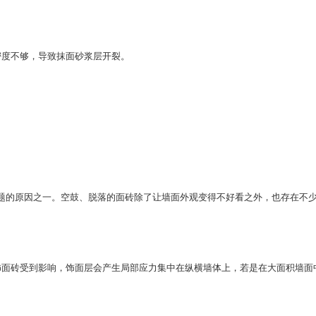
度不够，导致抹面砂浆层开裂。
的原因之一。空鼓、脱落的面砖除了让墙面外观变得不好看之外，也存在不
面砖受到影响，饰面层会产生局部应力集中在纵横墙体上，若是在大面积墙面