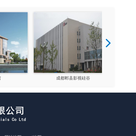
成都郫县影视硅谷
新都