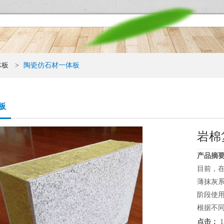
体板
>
陶瓷仿石材一体板
板
岩棉
产品摘要
目前，
薄抹灰
阶段使
根据不同
点击：
1