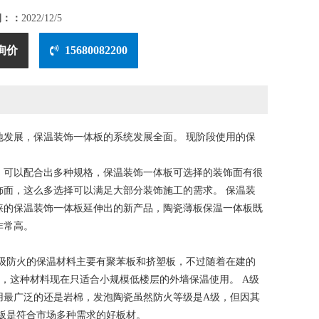
期：：
2022/12/5
询价
15680082200
发展，保温装饰一体板的系统发展全面。 现阶段使用的保
，可以配合出多种规格，保温装饰一体板可选择的装饰面有很
面，这么多选择可以满足大部分装饰施工的需求。 保温装
睐的保温装饰一体板延伸出的新产品，陶瓷薄板保温一体板既
非常高。
B级防火的保温材料主要有聚苯板和挤塑板，不过随着在建的
，这种材料现在只适合小规模低楼层的外墙保温使用。 A级
用最广泛的还是岩棉，发泡陶瓷虽然防火等级是A级，但因其
板是符合市场多种需求的好板材。