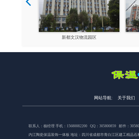
硅谷
新都文汉物流园区
网站导航:
关于我们
联系人：杨经理 手机：15680082200 QQ：305800859 邮件：305800
内江陶瓷保温装饰一体板 地址：
四川省成都市青白江区建工精品石材