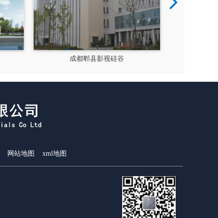
成都郫县影视硅谷
新都
网站地图
xml地图